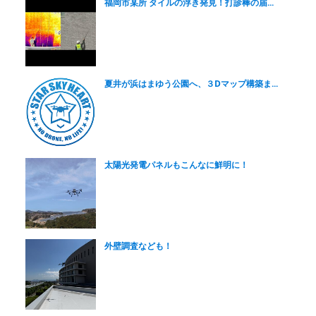
福岡市某所 タイルの浮き発見！打診棒の届...
夏井が浜はまゆう公園へ、３Dマップ構築ま...
太陽光発電パネルもこんなに鮮明に！
外壁調査なども！