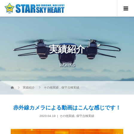
実績紹介
WORKS
実績紹介
その他実績
,
保守点検実績
赤外線カメラによる動画はこんな感じです！
2023.04.19
その他実績
,
保守点検実績