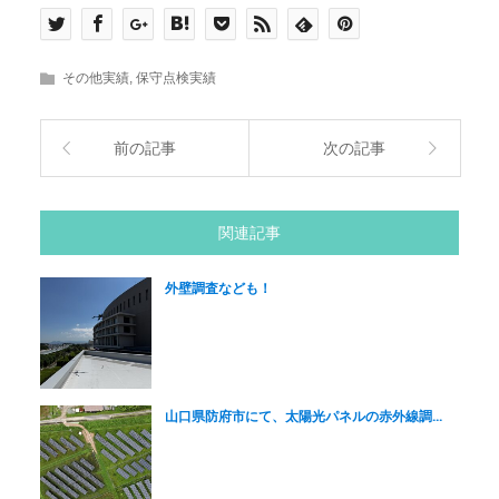
その他実績
,
保守点検実績
前の記事
次の記事
関連記事
外壁調査なども！
山口県防府市にて、太陽光パネルの赤外線調...